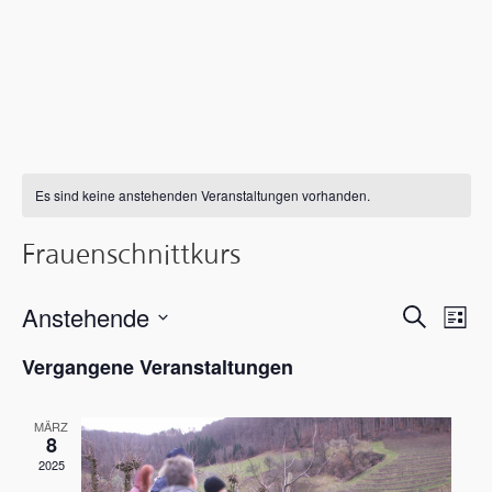
Es sind keine anstehenden Veranstaltungen vorhanden.
Frauenschnittkurs
Verans
Ver
Anstehende
Suche
Liste
Ans
Suche
Datum
Vergangene Veranstaltungen
wählen.
Nav
und
MÄRZ
Ansicht
8
2025