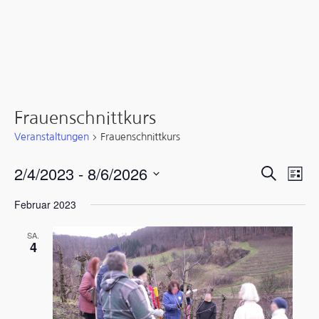
Frauenschnittkurs
Veranstaltungen
Frauenschnittkurs
Verans
Ver
2/4/2023
 - 
8/6/2026
Suche
Liste
Ans
Suche
Datum
Februar 2023
wählen.
Nav
und
SA.
4
Ansicht
Navigati