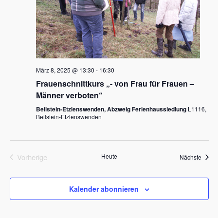
März 8, 2025 @ 13:30
-
16:30
Frauenschnittkurs „- von Frau für Frauen –
Männer verboten“
Beilstein-Etzlenswenden, Abzweig Ferienhaussiedlung
L1116,
Beilstein-Etzlenswenden
Vorherige
Heute
Veran
Nächste
Veranstaltungen
Kalender abonnieren