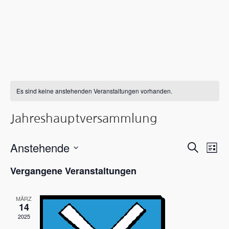
Es sind keine anstehenden Veranstaltungen vorhanden.
Jahreshauptversammlung
Verans
Ver
Anstehende
Suche
Liste
Ans
Suche
Datum
Vergangene Veranstaltungen
wählen.
Nav
und
MÄRZ
Ansicht
14
2025