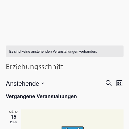
Es sind keine anstehenden Veranstaltungen vorhanden.
Erziehungsschnitt
Verans
Ver
Anstehende
Suche
Liste
Ans
Suche
Datum
Vergangene Veranstaltungen
wählen.
Nav
und
MÄRZ
Ansicht
15
2025