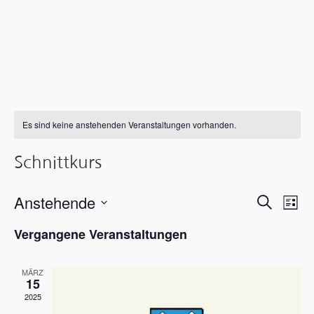
Es sind keine anstehenden Veranstaltungen vorhanden.
Schnittkurs
Verans
Ver
Anstehende
Suche
Liste
Ans
Suche
Datum
Vergangene Veranstaltungen
wählen.
Nav
und
MÄRZ
Ansicht
15
2025