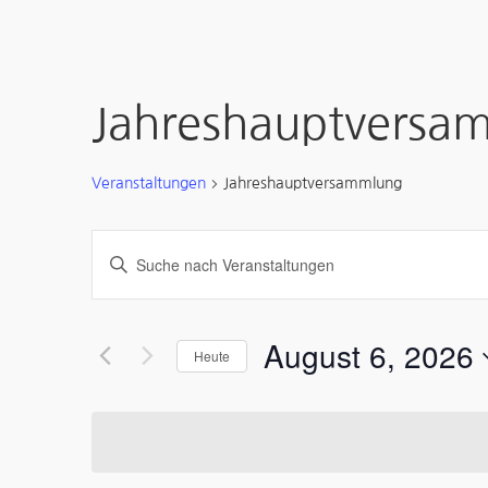
Jahreshauptversa
Veranstaltungen
Jahreshauptversammlung
Veranstaltungen
Bitte
Suche
Schlüsselwort
und
eingeben.
August 6, 2026
Heute
Suche
Ansichten,
nach
Datum
Navigation
Veranstaltungen
wählen.
Schlüsselwort.