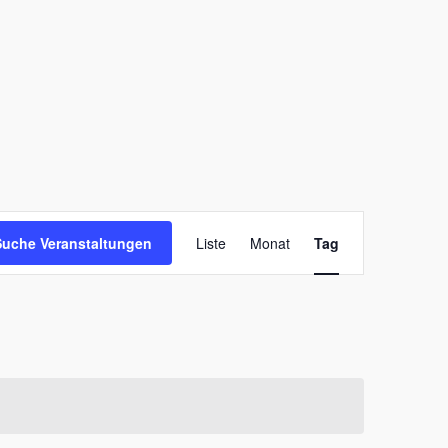
Veranstaltung
Suche Veranstaltungen
Liste
Monat
Tag
Ansichten-
Navigation