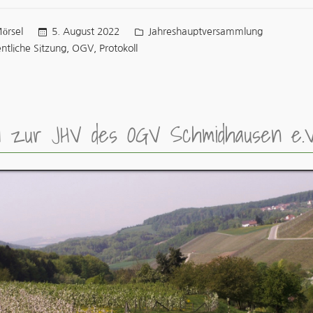
icht
Veröffentlicht
5. August 2022
Jahreshauptversammlung
örsel
in
ter:
,
,
ntliche Sitzung
OGV
Protokoll
oll zur JHV des OGV Schmidhausen e.