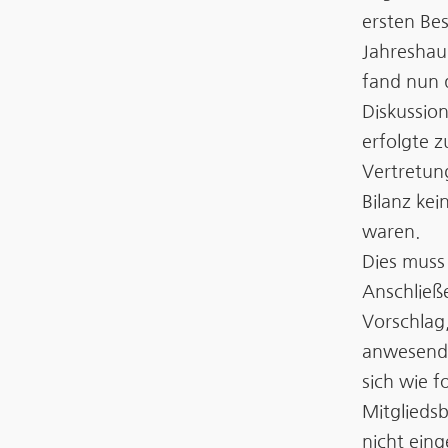
ersten Be
Jahreshau
fand nun 
Diskussio
erfolgte 
Vertretung
Bilanz kei
waren.
Dies muss
Anschließ
Vorschlag
anwesende
sich wie f
Mitglieds
nicht eing