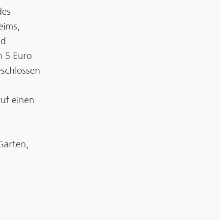
des
eims,
nd
n 5 Euro
eschlossen
auf einen
Garten,