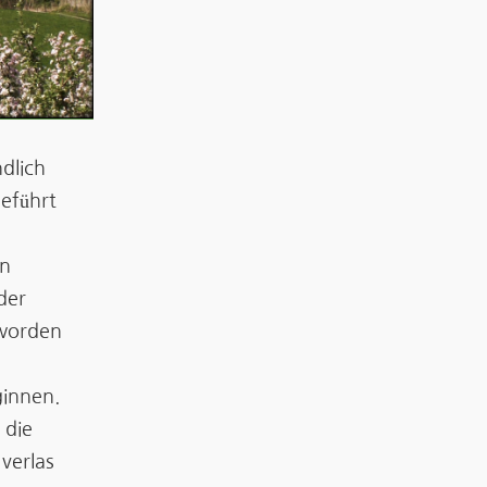
dlich
eführt
en
der
 worden
innen.
 die
verlas