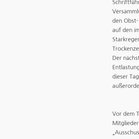
Schriftfüh
Versammlu
den Obst-
auf den i
Starkrege
Trockenze
Der nächs
Entlastun
dieser Ta
außerorde
Vor dem T
Mitgliede
„Ausschus