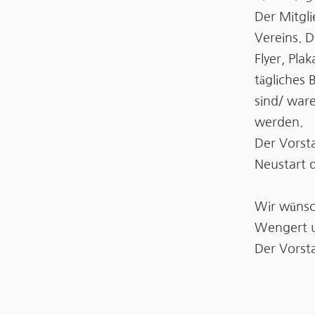
Der Mitgli
Vereins. D
Flyer, Pla
tägliches 
sind/ war
werden.
Der Vorsta
Neustart d
Wir wünsch
Wengert u
Der Vorst