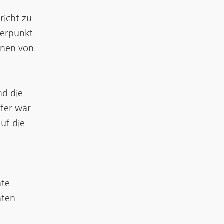
richt zu
werpunkt
enen von
d die
üfer war
uf die
nte
nten