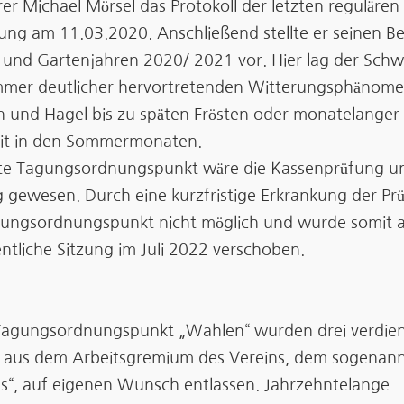
rer Michael Mörsel das Protokoll der letzten regulären
ng am 11.03.2020. Anschließend stellte er seinen Be
 und Gartenjahren 2020/ 2021 vor. Hier lag der Sch
mmer deutlicher hervortretenden Witterungsphänom
n und Hagel bis zu späten Frösten oder monatelanger
it in den Sommermonaten.
te Tagungsordnungspunkt wäre die Kassenprüfung un
g gewesen. Durch eine kurzfristige Erkrankung der Pr
gungsordnungspunkt nicht möglich und wurde somit a
ntliche Sitzung im Juli 2022 verschoben.
agungsordnungspunkt „Wahlen“ wurden drei verdie
r aus dem Arbeitsgremium des Vereins, dem sogenan
s“, auf eigenen Wunsch entlassen. Jahrzehntelange