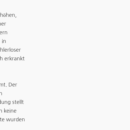
rhöhen,
ner
ern
 in
hlerloser
ch erkrankt
mt. Der
n
ng stellt
n keine
ate wurden