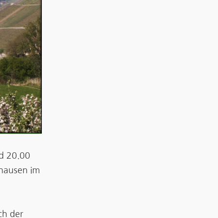
d 20.00
hausen im
ch der