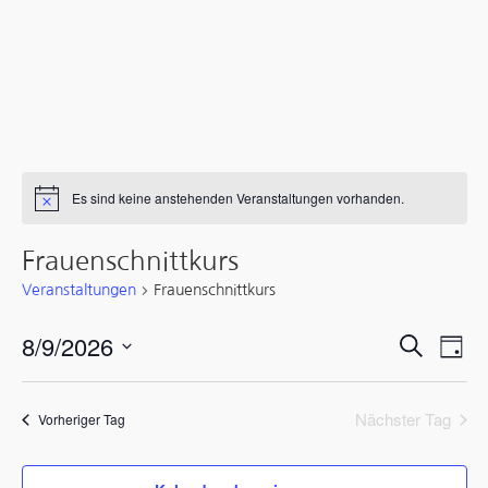
Es sind keine anstehenden Veranstaltungen vorhanden.
Hinweis
Frauenschnittkurs
Veranstaltungen
Frauenschnittkurs
Verans
Ver
8/9/2026
Suche
Tag
Ans
Suche
Datum
wählen.
Nav
Nächster Tag
Vorheriger Tag
und
Ansicht