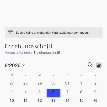
Es sind keine anstehenden Veranstaltungen vorhanden.
Hinweis
Erziehungsschnitt
Veranstaltungen
Erziehungsschnitt
Verans
Ver
8/2026
Suche
Mona
Ans
Suche
Datum
Kalender
M
MONTAG
D
DIENSTAG
M
MITTWOCH
D
DONNERSTAG
F
FREITAG
S
SAMSTAG
S
SONNT
wählen.
Nav
und
27
28
29
30
31
1
2
von
3
4
5
6
7
8
9
Ansicht
Veranstaltungen
10
11
12
13
14
15
16
Navigati